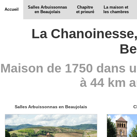
Salles Arbuissonnas
Chapitre
La maison et
Accueil
en Beaujolais
et prieuré
les chambres
La Chanoinesse,
Be
Maison de 1750 dans u
à 44 km 
Salles Arbuissonnas en Beaujolais
C